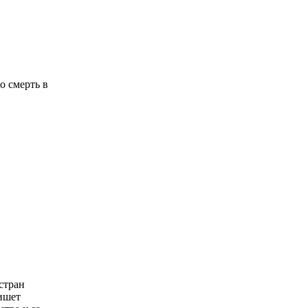
о смерть в
стран
ишет