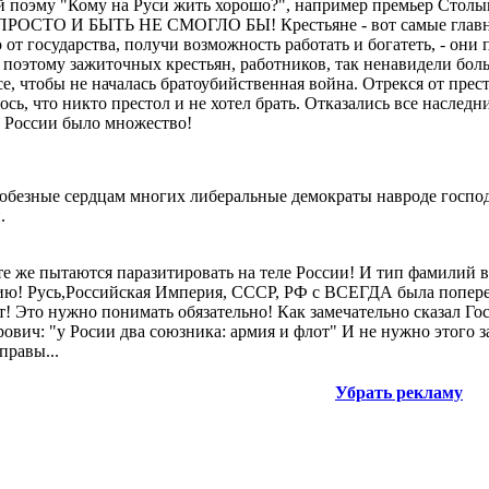
 поэму "Кому на Руси жить хорошо?", например премьер Столы
ПРОСТО И БЫТЬ НЕ СМОГЛО БЫ! Крестьяне - вот самые глав
т государства, получи возможность работать и богатеть, - они
поэтому зажиточных крестьян, работников, так ненавидели бол
е, чтобы не началась братоубийственная война. Отрекся от прест
лось, что никто престол и не хотел брать. Отказались все насле
 России было множество!
юбезные сердцам многих либеральные демократы навроде госпо
.
 те же пытаются паразитировать на теле России! И тип фамилий в
ию! Русь,Российская Империя, СССР, РФ с ВСЕГДА была поперек
ет! Это нужно понимать обязательно! Как замечательно сказал Го
вич: "у Росии два союзника: армия и флот" И не нужно этого з
правы...
Убрать рекламу