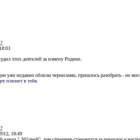
а?
 18:03
судил этих деятелей за измену Родине.
н уже недавно облили чернилами, пришлось разобрать - не мог
ее плюнет в тебя.
а?
2012, 18:49
 канал " 365дней", тем страшнее становится за прошлое и насто