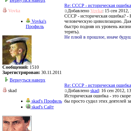
Вернуться наверх
Re: СССР - историческая ошибк
Vovka
Добавлено
Vovka
: 15 сен 2012, 
СССР - историческая ошибка? - 
Vovka's
человеческую цивилизацию. Даже
Профиль
быстро подняв их уровень жизни (
терять).
Не плюй в прошлое, иначе будущ
Сообщений:
1510
Зарегистрирован:
30.11.2011
Вернуться наверх
Re: СССР - историческая ошибк
skad
Добавлено
skad
: 16 сен 2012, 1
Историческая ошибка - это скор
skad's Профиль
бы просто судил этих деятелей з
skad's Сайт