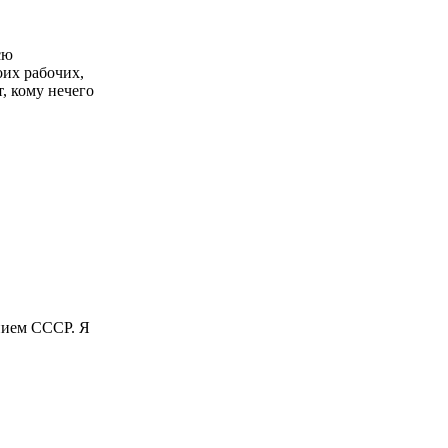
сю
оих рабочих,
т, кому нечего
анием СССР. Я