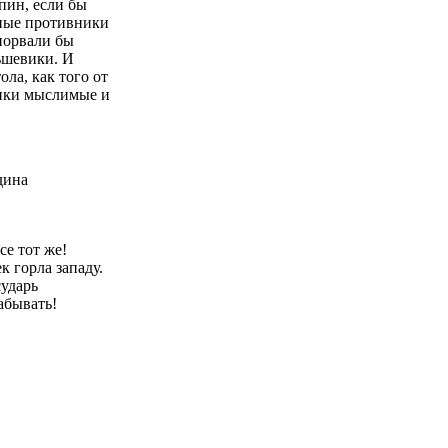
пин, если бы
ные противники
 порвали бы
ьшевики. И
ола, как того от
дники мыслимые и
дина
се тот же!
 горла западу.
сударь
абывать!