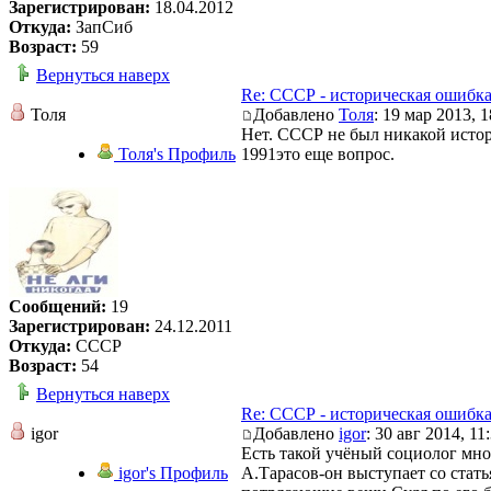
Зарегистрирован:
18.04.2012
Откуда:
ЗапСиб
Возраст:
59
Вернуться наверх
Re: СССР - историческая ошибк
Толя
Добавлено
Толя
: 19 мар 2013, 1
Нет. СССР не был никакой истор
Толя's Профиль
1991это еще вопрос.
Сообщений:
19
Зарегистрирован:
24.12.2011
Откуда:
СССР
Возраст:
54
Вернуться наверх
Re: СССР - историческая ошибк
igor
Добавлено
igor
: 30 авг 2014, 11
Есть такой учёный социолог мн
igor's Профиль
А.Тарасов-он выступает со стат