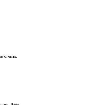
ли отмыть.
ящее ! Даже