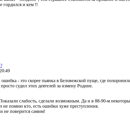
е гордился и кем !!
а?
 20:49
 ошибка - это скорее пьянка в Беловежской пуще, где похоронили
просто судил этих деятелей за измену Родине.
 Показали слабость, сделали возможным. Да и в 88-90-м некотор
ал не помню кто, есть ошибки хуже преступления.
 и не поверится самим!