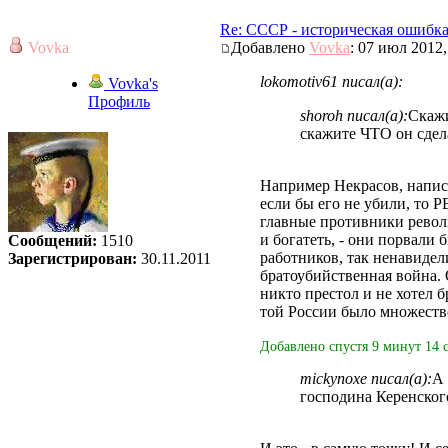
Re: СССР - историческая ошибк
Vovka
Добавлено
Vovka
: 07 июл 2012,
lokomotiv61 писал(а):
Vovka's
Профиль
shoroh писал(а):
Скажи
скажите ЧТО он сдела
Например Некрасов, напис
если бы его не убили, 
главные противники револ
и богатеть, - они порвали
Сообщений:
1510
работников, так ненавидел
Зарегистрирован:
30.11.2011
братоубийственная война. О
никто престол и не хотел 
той России было множеств
Добавлено спустя 9 минут 14 
mickynoxe писал(а):
А 
господина Керенского