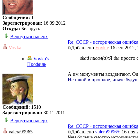
Сообщений:
1
Зарегистрирован:
16.09.2012
Откуда:
Беларусь
Вернуться наверх
Re: СССР - историческая ошибк
Vovka
Добавлено
Vovka
: 16 сен 2012,
skad писал(а):
Я бы просто 
Vovka's
Профиль
А им монументы воздвигают. Оди
Не плюй в прошлое, иначе будущ
Сообщений:
1510
Зарегистрирован:
30.11.2011
Вернуться наверх
Re: СССР - историческая ошибк
valera99965
Добавлено
valera99965
: 16 ноя 
Чем больше смотрю исторический