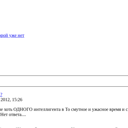
орой уже нет
а?
 2012, 15:26
е хоть ОДНОГО интеллигента в То смутное и ужасное время и 
ет ответа....