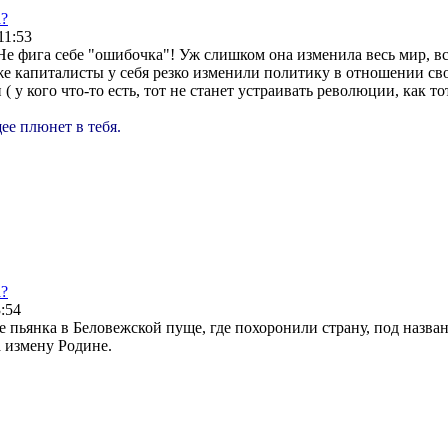
а?
11:53
Не фига себе "ошибочка"! Уж слишком она изменила весь мир, в
 капиталисты у себя резко изменили политику в отношении св
 у кого что-то есть, тот не станет устраивать революции, как то
ее плюнет в тебя.
а?
3:54
ее пьянка в Беловежской пуще, где похоронили страну, под назв
а измену Родине.