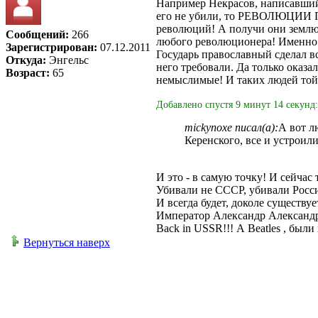
Например Некрасов, написавший
его не убили, то РЕВОЛЮЦИИ 
революций! А получи они землю о
Сообщений:
266
любого революционера! Именно 
Зарегистрирован:
07.12.2011
Государь православный сделал вс
Откуда:
Энгельс
него требовали. Да только оказа
Возраст:
65
немыслимые! И таких людей той
Добавлено спустя 9 минут 14 секунд:
mickynoxe писал(а):
А вот л
Керенского, все и устроили
И это - в самую точку! И сейчас
Убивали не СССР, убивали Росс
И всегда будет, доколе существу
Император Александр Александро
Back in USSR!!! А Beatles , были 
Вернуться наверх