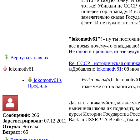
И это - в самую точку! И 
тот же! Убивали не СССР,
поперек горла западу. И вс
замечательно сказал Госуд
флот" И не нужно этого за
"lokomotiv61"!
- ну ты постоянн
все время почему-то опаздываю
Не плюй в прошлое, иначе будущ
Вернуться наверх
Re: СССР - историческая ошибк
lokomotiv61
Добавлено
lokomotiv61
: 08 июл
Vovka писал(а):
"lokomotiv61
lokomotiv61's
Профиль
тоже уже готов написать, 
Дак ить - пожалуйста, мы же уже
нынешняя школа их подводит, в
курсы Истории Государства Рос
Сообщений:
266
Back in USSR!!! А Beatles , были 
Зарегистрирован:
07.12.2011
Откуда:
Энгельс
Возраст:
65