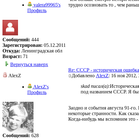
valera99965's
трудно осозновать то , чем раньш
Профиль
Сообщений:
444
Зарегистрирован:
05.12.2011
Откуда:
Ленинградская обл
Возраст:
71
Вернуться наверх
Re: СССР - историческая ошибк
AlexZ
Добавлено
AlexZ
: 16 ноя 2012,
skad писал(а):
Историческая
AlexZ's
под названием СССР. Я бы 
Профиль
Заодно и события августа 91-го.
некоторые странности. Как сказ
Когда-нибудь мы вспомним это -
Сообщений:
628