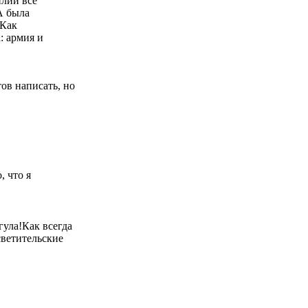
илий все
А была
 Как
: армия и
тов написать, но
, что я
гула!Как всегда
ветительские