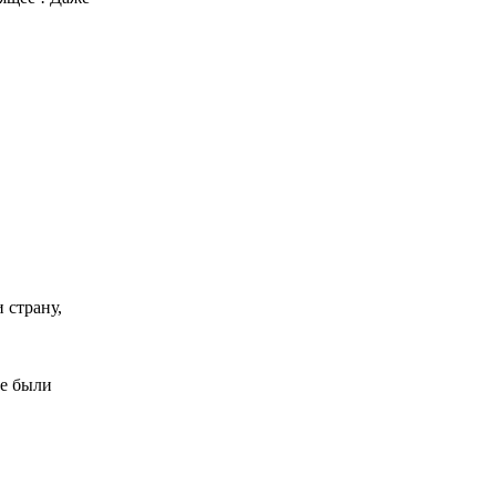
 страну,
ые были