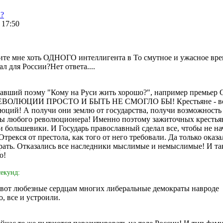
а?
 17:50
те мне хоть ОДНОГО интеллигента в То смутное и ужасное вре
л для России?Нет ответа....
авший поэму "Кому на Руси жить хорошо?", например премьер 
то РЕВОЛЮЦИИ ПРОСТО И БЫТЬ НЕ СМОГЛО БЫ! Крестьяне - в
юций! А получи они землю от государства, получи возможность 
 бы любого революционера! Именно поэтому зажиточных крестья
и большевики. И Государь православный сделал все, чтобы не на
трекся от престола, как того от него требовали. Да только оказа
брать. Отказались все наследники мыслимые и немыслимые! И т
о!
секунд:
вот любезные сердцам многих либеральные демократы навроде
, все и устроили.