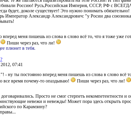
сейчас те же пытаются паразитировать на теле России! И тип фам
 убивали Россию! Русь,Российская Империя, СССР, РФ с ВСЕГД
егда будет, доколе существует! Это нужно понимать обязательно!
арь Император Александр Александрович: "у Росии два союзника
бывать!
о вперед меня пишешь из слова в слово всё то, что я тоже уже го
!
Пиши через раз, что ли!
ее плюнет в тебя.
а?
 2012, 07:41
"! - ну ты постоянно вперед меня пишешь из слова в слово всё то
но все время почему-то опаздываю!
Пиши через раз, что ли!
 договаривались. Просто не смог стерпеть некомпетентности и о
оинствующие невежи и невежды! Может пора здесь открыть прос
сийского по Карамзину?
правы...