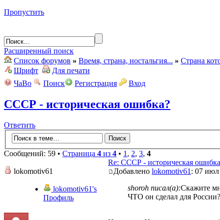
Пропустить
Расширенный поиск
Список форумов
»
Время, страна, ностальгия...
»
Страна кот
Шрифт
Для печати
ЧаВо
Поиск
Регистрация
Вход
СССР - историческая ошибка?
Ответить
Сообщений: 59 •
Страница
4
из
4
•
1
,
2
,
3
,
4
Re: СССР - историческая ошибк
lokomotiv61
Добавлено
lokomotiv61
: 07 июл
shoroh писал(а):
Скажите мн
lokomotiv61's
ЧТО он сделал для России?Н
Профиль