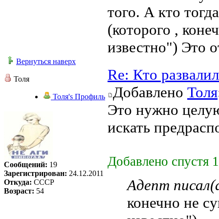
того. А кто тогд
(которого , коне
известно") Это о
Вернуться наверх
Re: Кто развали
Толя
Добавлено
Толя
Толя's Профиль
Это нужно целую
искать предрас
Добавлено спустя 1
Сообщений:
19
Зарегистрирован:
24.12.2011
Адепт писал(а
Откуда:
СССР
Возраст:
54
конечно не су