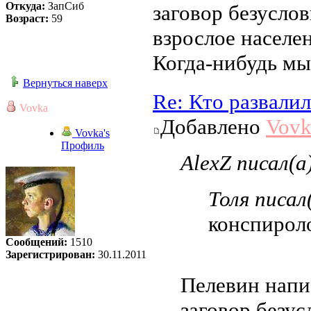
Откуда:
ЗапСиб
заговор безуслов
Возраст:
59
взрослое населе
Когда-нибудь мы
Вернуться наверх
Re: Кто развали
Vovka
Добавлено
Vovk
Vovka's
Профиль
AlexZ писал(а
Толя писал(
конспироло
Сообщений:
1510
Зарегистрирован:
30.11.2011
Пелевин напи
заговор безус