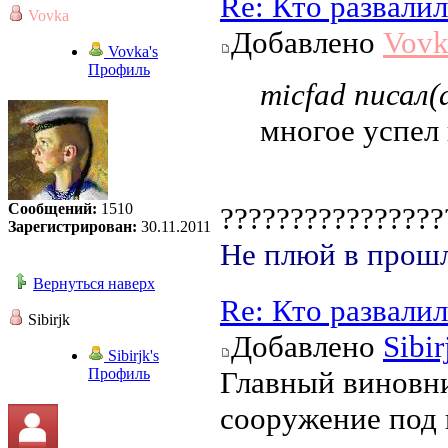
Re: Кто развали
Vovka
Добавлено
Vovk
Vovka's
Профиль
micfad писал(
многое успел
Сообщений:
1510
???????????????
Зарегистрирован:
30.11.2011
Не плюй в прошл
Вернуться наверх
Re: Кто развали
Sibirjk
Добавлено
Sibir
Sibirjk's
Профиль
Главный виновни
сооружение под 