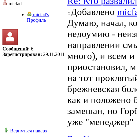
Re: Кто развали
micfad
Добавлено
micf
micfad's
Профиль
Думаю, начал, к
недоумию - неиз
направлении смы
Сообщений:
6
много), и всем и
Зарегистрирован:
29.11.2011
приостановил, м
на тот прокляты
брежневская боле
как и положено 
замешан, но Горб
уже "менеджер" 
Вернуться наверх