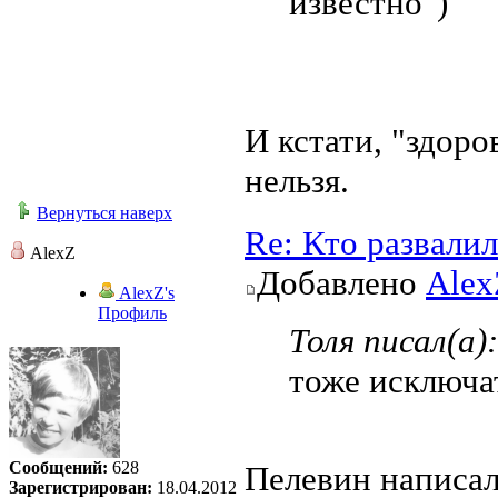
известно")
И кстати, "здор
нельзя.
Вернуться наверх
Re: Кто развали
AlexZ
Добавлено
Alex
AlexZ's
Профиль
Толя писал(а):
тоже исключат
Сообщений:
628
Пелевин написал
Зарегистрирован:
18.04.2012