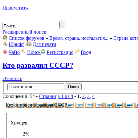
Пропустить
Расширенный поиск
Список форумов
»
Время, страна, ностальгия...
»
Страна кот
Шрифт
Для печати
ЧаВо
Поиск
Регистрация
Вход
Кто развалил СССР?
Ответить
Сообщений: 54 •
Страница
1
из
4
•
1
,
2
,
3
,
4
Кто виновен в развале СССР
Хрущев
1
2%