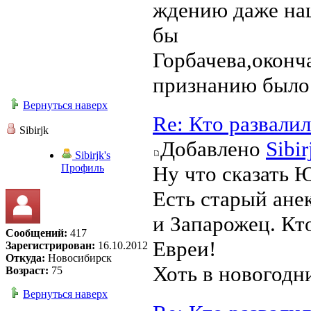
ждению даже наш
бы
Горбачева,оконч
признанию было
Вернуться наверх
Re: Кто развали
Sibirjk
Добавлено
Sibir
Sibirjk's
Профиль
Ну что сказать 
Есть старый ане
и Запарожец. Кт
Сообщений:
417
Евреи!
Зарегистрирован:
16.10.2012
Откуда:
Новосибирск
Хоть в новогодни
Возраст:
75
Вернуться наверх