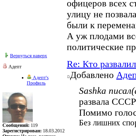
офицеров всех с
улицу не позвал
были к перемена
А уж плодами вс
политические п
Вернуться наверх
Re: Кто развали
Адепт
Добавлено
Аде
Адепт's
Профиль
Sashka писал(
развала СССР
Помимо голос
Без лишних спо
Сообщений:
119
Зарегистрирован:
18.03.2012