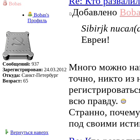
Re: Кто развали
Bobas
Добавлено
Boba
Bobas's
Профиль
Sibirjk писал(
Евреи!
Сообщений:
937
Много можно нап
Зарегистрирован:
24.03.2012
Откуда:
Санкт-Петербург
точно, никто из 
Возраст:
65
регистрироватьс
всю правду.
Странно, почему
под своими ист
Вернуться наверх