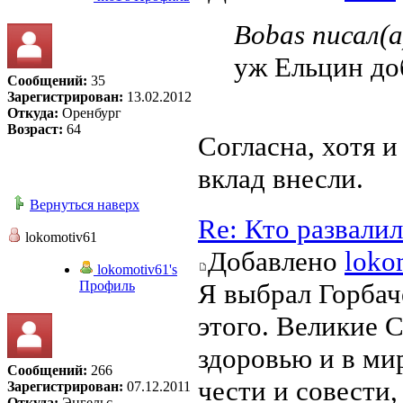
Bobas писал(а
уж Ельцин до
Сообщений:
35
Зарегистрирован:
13.02.2012
Откуда:
Оренбург
Возраст:
64
Согласна, хотя 
вклад внесли.
Вернуться наверх
Re: Кто развали
lokomotiv61
Добавлено
loko
lokomotiv61's
Профиль
Я выбрал Горбаче
этого. Великие 
здоровью и в ми
Сообщений:
266
чести и совести,
Зарегистрирован:
07.12.2011
Откуда:
Энгельс