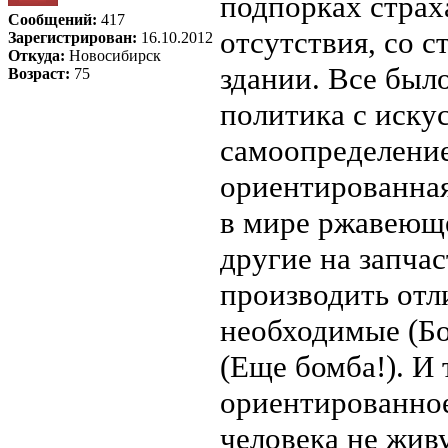
подпорках страх
Сообщений:
417
отсутствия, со с
Зарегистрирован:
16.10.2012
Откуда:
Новосибирск
здании. Все был
Возраст:
75
политика с иску
самоопределение
ориентированная
в мире ржавеюще
другие на запчас
производить отл
необходимые (Бом
(Еще бомба!). И
ориентированное
человека не жив