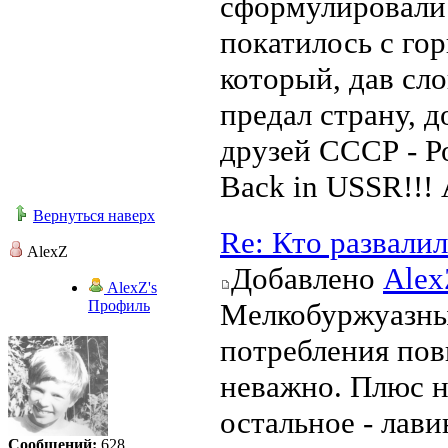
сформулировали 
покатилось с гор
который, дав сл
предал страну, 
друзей СССР - Р
Back in USSR!!! 
Вернуться наверх
Re: Кто развали
AlexZ
Добавлено
Alex
AlexZ's
Профиль
Мелкобуржуазный
потребления пов
неважно. Плюс н
остальное - лави
Сообщений:
628