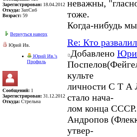
неважны, "гласно
Зарегистрирован:
18.04.2012
Откуда:
ЗапСиб
тоже.
Возраст:
59
Когда-нибудь мы
Вернуться наверх
Re: Кто развали
Юрий Ив.
Добавлено
Юри
Юрий Ив.'s
Профиль
Поспелов(Фейге
культе
личности С Т А 
Сообщений:
1
стало нача-
Зарегистрирован:
31.12.2012
Откуда:
Стрельна
лом конца СССР.
Андропов (Флекк
утвер-