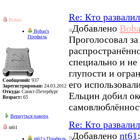
Re: Кто развали
Bobas
Добавлено
Boba
Bobas's
Профиль
Проголосовал за
распространённо
специально и не 
глупости и огра
Сообщений:
937
его использовал
Зарегистрирован:
24.03.2012
Откуда:
Санкт-Петербург
Ельцин добил ок
Возраст:
65
самовлюблённост
Вернуться наверх
Re: Кто развали
nt61
Добавлено
nt61
nt61's Профиль