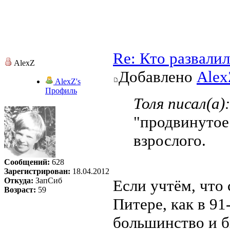
Re: Кто развали
AlexZ
Добавлено
Alex
AlexZ's
Профиль
Толя писал(а):
"продвинутое"
взрослого.
Сообщений:
628
Зарегистрирован:
18.04.2012
Откуда:
ЗапСиб
Если учтём, что
Возраст:
59
Питере, как в 91
большинство и б