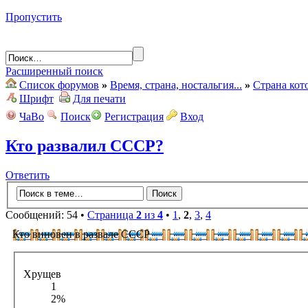
Пропустить
Расширенный поиск
Список форумов
»
Время, страна, ностальгия...
»
Страна кот
Шрифт
Для печати
ЧаВо
Поиск
Регистрация
Вход
Кто развалил СССР?
Ответить
Сообщений: 54 •
Страница
2
из
4
•
1
,
2
,
3
,
4
Кто виновен в развале СССР
Хрущев
1
2%