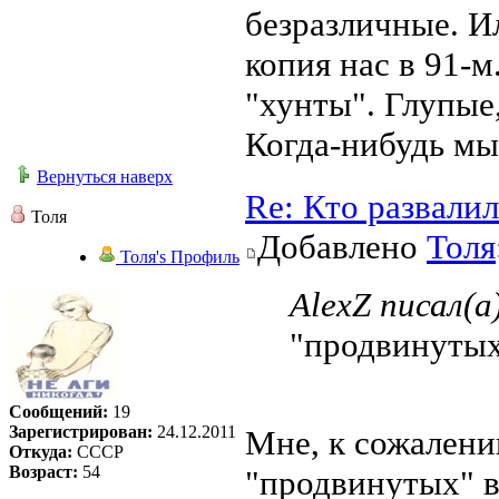
безразличные. И
копия нас в 91-м
"хунты". Глупые
Когда-нибудь мы
Вернуться наверх
Re: Кто развали
Толя
Добавлено
Толя
Толя's Профиль
AlexZ писал(а
"продвинутых
Сообщений:
19
Зарегистрирован:
24.12.2011
Мне, к сожалени
Откуда:
СССР
Возраст:
54
"продвинутых" в