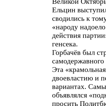
Великой Октябрь
Ельцин выступил
сводились к тому
«народу надоело
действия партии»
генсека.
Горбачёв был ст
самодержавного 
Эта «крамольная
двоевластию и п
вариантах. Самы
объявлялся «по
просить Политбю