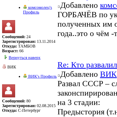
Добавлено
комс
комсомолец's
Профиль
ГОРБАЧЁВ по ука
полученных им о
года..это о чём -
Сообщений:
24
Зарегистрирован:
13.11.2014
Откуда:
ТАМБОВ
Возраст:
66
Вернуться наверх
Re: Кто развали
ВИК
Добавлено
ВИК
ВИК's Профиль
Развал СССР – с
законспирирован
на 3 стадии:
Сообщений:
80
Зарегистрирован:
02.08.2015
Предыстория (т.н
Откуда:
С-Петербург