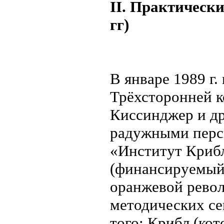
II. Практически
гг)
В январе 1989 г
Трёхсторонней к
Киссинджер и др
радужными персп
«Институт Крибл
(финансируемый
оранжевой револ
методических се
того: Крибл (ко