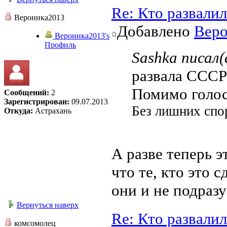
Re: Кто развали
Вероника2013
Добавлено
Веро
Вероника2013's
Профиль
Sashka писал(
развала СССР
Помимо голос
Сообщений:
2
Зарегистрирован:
09.07.2013
Без лишних спо
Откуда:
Астрахань
А разве теперь 
что те, кто это 
они и не подраз
Вернуться наверх
Re: Кто развали
комсомолец