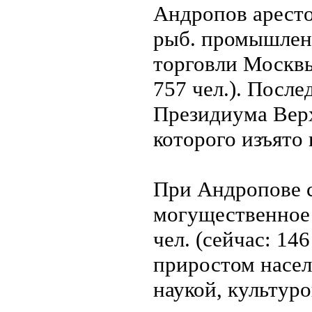
Андропов аресто
рыб. промышлен
торговли Москвы
757 чел.). После
Президиума Верх
которого изъято 
При Андропове с
могущественное 
чел. (сейчас: 146
приростом населе
наукой, культурой