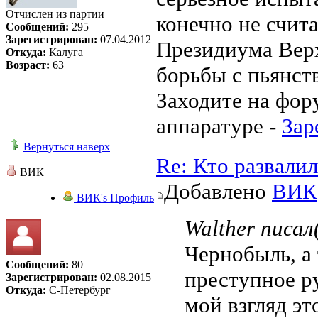
Отчислен из партии
конечно не счита
Сообщений:
295
Зарегистрирован:
07.04.2012
Президиума Вер
Откуда:
Калуга
Возраст:
63
борьбы с пьянств
Заходите на фор
аппаратуре -
Зар
Вернуться наверх
Re: Кто развали
ВИК
Добавлено
ВИК
ВИК's Профиль
Walther писал(
Чернобыль, а
Сообщений:
80
преступное р
Зарегистрирован:
02.08.2015
Откуда:
С-Петербург
мой взгляд эт