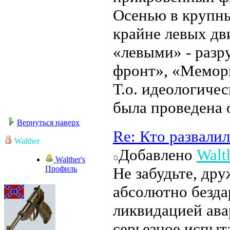
Осенью в крупн
крайне левых дв
«левыми» - разр
фронт», «Мемори
Т.о. идеологиче
была проведена 
Вернуться наверх
Re: Кто развали
Walther
Добавлено
Walt
Walther's
Профиль
Не забудьте, др
абсолютно безда
ликвидацией ава
серьезное испыт