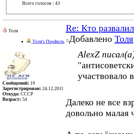
Всего голосов : 43
Re: Кто развали
Толя
Добавлено
Толя
Толя's Профиль
AlexZ писал(а
"антисоветски
участвовало 
Сообщений:
19
Зарегистрирован:
24.12.2011
Откуда:
СССР
Возраст:
54
Далеко не все вз
довольно малая ч