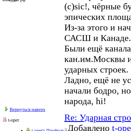
(с)sic!, чёрные 
эпических площа
Из-за этого и на
САСШ и Канаде.
Были ещё канала
кан.им.Москвы и
ударных строек.
Ладно, ещё не у
начали бодро, но
народа, hi!
Вернуться наверх
Re: Ударная стр
t-oper
Добавлено
t-ope
t-oper's Профиль