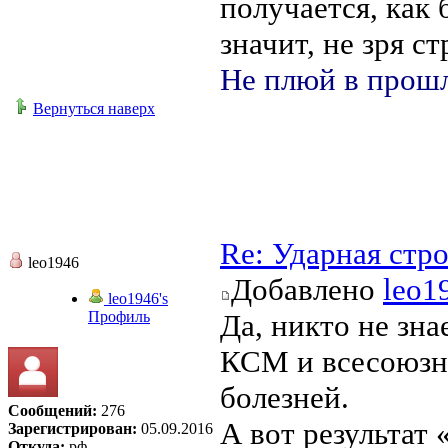
получается, как
значит, не зря с
Не плюй в прошл
Вернуться наверх
Re: Ударная стр
leo1946
Добавлено
leo1
leo1946's
Профиль
Да, никто не зна
КСМ и всесоюзны
болезней.
Сообщений:
276
А вот результат
Зарегистрирован:
05.09.2016
Откуда:
рф