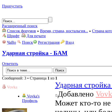
Пропустить
Расширенный поиск
Список форумов
»
Время, страна, ностальгия...
»
Страна кот
Шрифт
Для печати
ЧаВо
Поиск
Регистрация
Вход
Ударная стройка - БАМ
Ответить
Сообщений: 3 • Страница
1
из
1
Ударная стройка
Vovka
Добавлено
Vovk
Vovka's
Профиль
Может кто-то не
целины, или бол