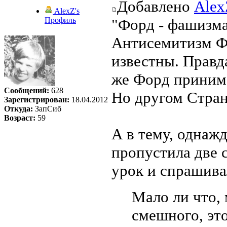
Добавлено
Alex
AlexZ's
Профиль
"Форд - фашизма 
Антисемитизм Фо
известны. Правд
же Форд принима
Сообщений:
628
Но другом Стран
Зарегистрирован:
18.04.2012
Откуда:
ЗапСиб
Возраст:
59
А в тему, однаж
пропустила две 
урок и спрашивал
Мало ли что,
смешного, эт