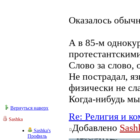
Оказалось обыч
А в 85-м одноку
протестантскими
Слово за слово, 
Не пострадал, я
физически не сл
Когда-нибудь мы
Вернуться наверх
Re: Религия и к
Sashka
Добавлено
Sash
Sashka's
Профиль