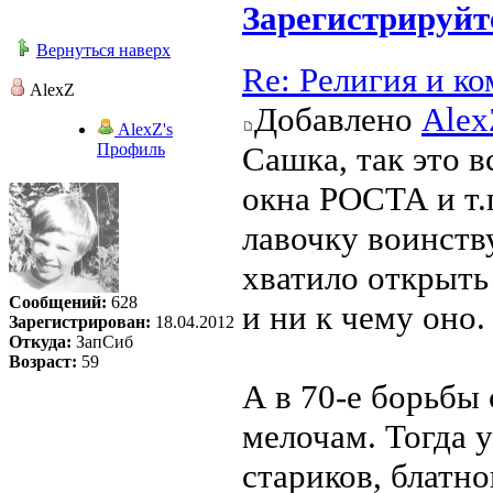
Зарегистрируйт
Вернуться наверх
Re: Религия и к
AlexZ
Добавлено
Alex
AlexZ's
Профиль
Сашка, так это в
окна РОСТА и т.
лавочку воинств
хватило открыть 
Сообщений:
628
и ни к чему оно.
Зарегистрирован:
18.04.2012
Откуда:
ЗапСиб
Возраст:
59
А в 70-е борьбы 
мелочам. Тогда у
стариков, блатно