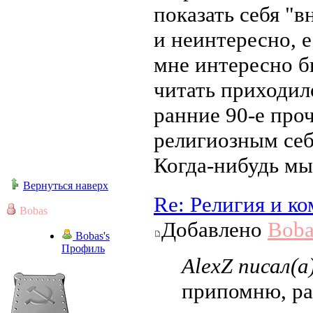
показать себя "в
и неинтересно, е
мне интересно б
читать приходил
ранние 90-е проч
религиозным себ
Когда-нибудь мы
Вернуться наверх
Re: Религия и к
Bobas
Добавлено
Boba
Bobas's
Профиль
AlexZ писал(а
припомню, ра