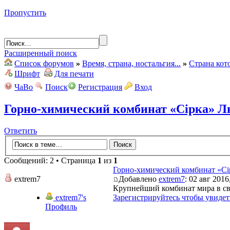
Пропустить
Расширенный поиск
Список форумов
»
Время, страна, ностальгия...
»
Страна кот
Шрифт
Для печати
ЧаВо
Поиск
Регистрация
Вход
Горно-химический комбинат «Сірка» Л
Ответить
Сообщений: 2 • Страница
1
из
1
Горно-химический комбинат «Сі
extrem7
Добавлено
extrem7
: 02 авг 2016
Крупнейший комбинат мира в сво
extrem7's
Зарегистрируйтесь чтобы увидет
Профиль